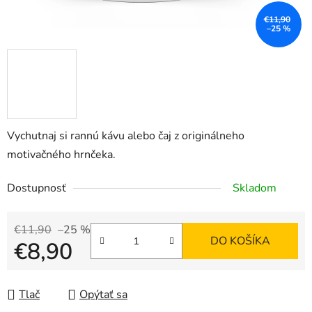
€11,90
–25 %
Vychutnaj si rannú kávu alebo čaj z originálneho
motivačného hrnčeka.
Dostupnosť
Skladom
€11,90
–25 %
DO KOŠÍKA
€8,90
Jednotková cena:
Tlač
Opýtať sa