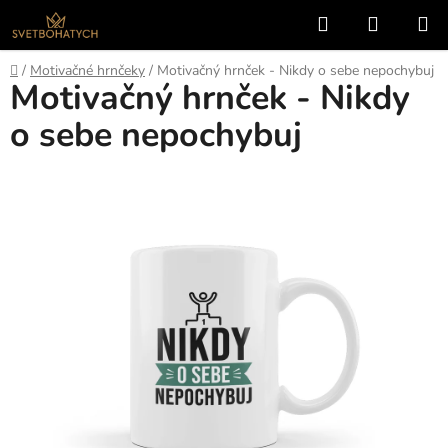
Prejsť
Hľadať
NÁKUP
na
KOŠÍK
obsah
Domov
/
Motivačné hrnčeky
/
Motivačný hrnček - Nikdy o sebe nepochybuj
Motivačný hrnček - Nikdy
o sebe nepochybuj