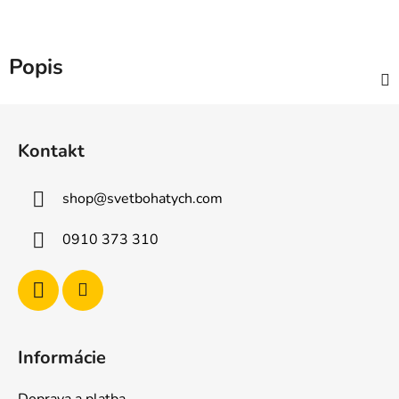
Popis
Z
á
Kontakt
p
ä
shop
@
svetbohatych.com
t
i
0910 373 310
e
Informácie